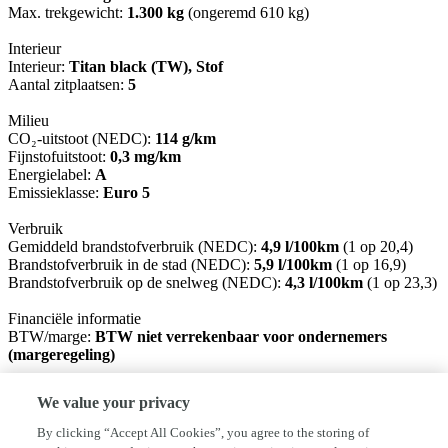
Max. trekgewicht:
1.300 kg
(ongeremd 610 kg)
Interieur
Interieur:
Titan black (TW), Stof
Aantal zitplaatsen:
5
Milieu
CO₂-uitstoot (NEDC):
114 g/km
Fijnstofuitstoot:
0,3 mg/km
Energielabel:
A
Emissieklasse:
Euro 5
Verbruik
Gemiddeld brandstofverbruik (NEDC):
4,9 l/100km
(1 op 20,4)
Brandstofverbruik in de stad (NEDC):
5,9 l/100km
(1 op 16,9)
Brandstofverbruik op de snelweg (NEDC):
4,3 l/100km
(1 op 23,3)
Financiële informatie
BTW/marge:
BTW niet verrekenbaar voor ondernemers
(margeregeling)
Garantie
We value your privacy
BOVAG 40-Puntencheck:
Ja
By clicking “Accept All Cookies”, you agree to the storing of
Afleverpakketten