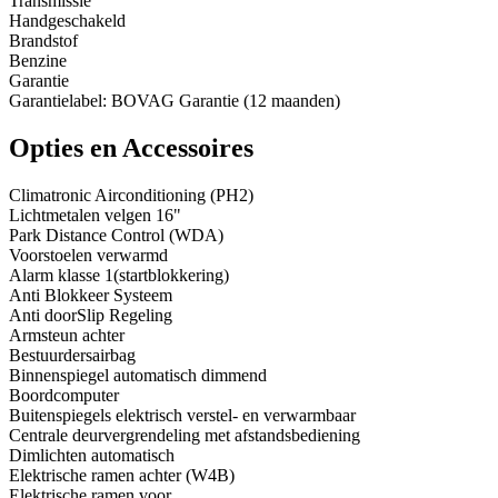
Transmissie
Handgeschakeld
Brandstof
Benzine
Garantie
Garantielabel: BOVAG Garantie (12 maanden)
Opties en Accessoires
Climatronic Airconditioning (PH2)
Lichtmetalen velgen 16"
Park Distance Control (WDA)
Voorstoelen verwarmd
Alarm klasse 1(startblokkering)
Anti Blokkeer Systeem
Anti doorSlip Regeling
Armsteun achter
Bestuurdersairbag
Binnenspiegel automatisch dimmend
Boordcomputer
Buitenspiegels elektrisch verstel- en verwarmbaar
Centrale deurvergrendeling met afstandsbediening
Dimlichten automatisch
Elektrische ramen achter (W4B)
Elektrische ramen voor