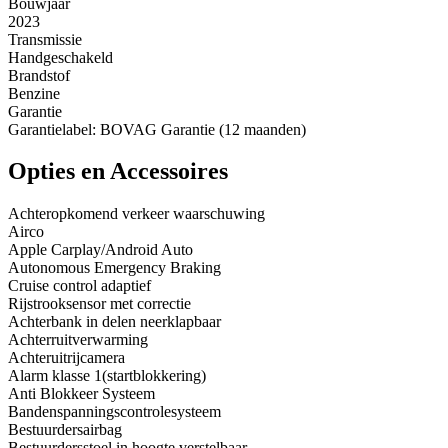
Bouwjaar
2023
Transmissie
Handgeschakeld
Brandstof
Benzine
Garantie
Garantielabel: BOVAG Garantie (12 maanden)
Opties en Accessoires
Achteropkomend verkeer waarschuwing
Airco
Apple Carplay/Android Auto
Autonomous Emergency Braking
Cruise control adaptief
Rijstrooksensor met correctie
Achterbank in delen neerklapbaar
Achterruitverwarming
Achteruitrijcamera
Alarm klasse 1(startblokkering)
Anti Blokkeer Systeem
Bandenspanningscontrolesysteem
Bestuurdersairbag
Bestuurdersstoel in hoogte verstelbaar