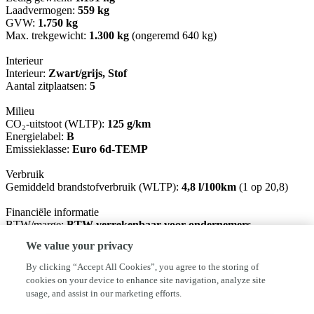
Laadvermogen:
559 kg
GVW:
1.750 kg
Max. trekgewicht:
1.300 kg
(ongeremd 640 kg)
Interieur
Interieur:
Zwart/grijs, Stof
Aantal zitplaatsen:
5
Milieu
CO₂-uitstoot (WLTP):
125 g/km
Energielabel:
B
Emissieklasse:
Euro 6d-TEMP
Verbruik
Gemiddeld brandstofverbruik (WLTP):
4,8 l/100km
(1 op 20,8)
Financiële informatie
BTW/marge:
BTW verrekenbaar voor ondernemers
We value your privacy
Garantie
BOVAG 40-Puntencheck:
Ja
By clicking “Accept All Cookies”, you agree to the storing of
cookies on your device to enhance site navigation, analyze site
Afleverpakketten
usage, and assist in our marketing efforts.
Inbegrepen afleverpakket:
Standaard:
Wettelijke garantie, Geldige
APK, RDW-leges