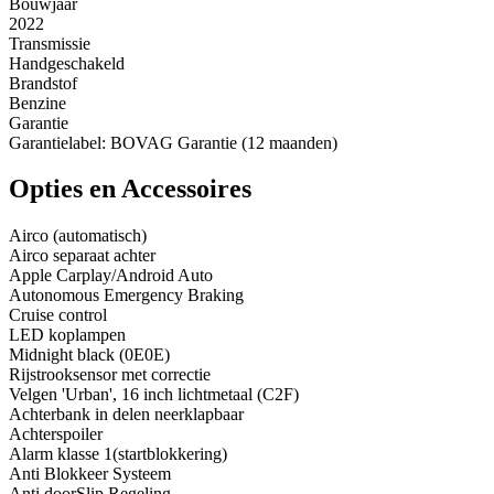
Bouwjaar
2022
Transmissie
Handgeschakeld
Brandstof
Benzine
Garantie
Garantielabel: BOVAG Garantie (12 maanden)
Opties en Accessoires
Airco (automatisch)
Airco separaat achter
Apple Carplay/Android Auto
Autonomous Emergency Braking
Cruise control
LED koplampen
Midnight black (0E0E)
Rijstrooksensor met correctie
Velgen 'Urban', 16 inch lichtmetaal (C2F)
Achterbank in delen neerklapbaar
Achterspoiler
Alarm klasse 1(startblokkering)
Anti Blokkeer Systeem
Anti doorSlip Regeling