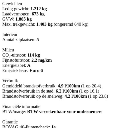
Gewichten
Ledig gewicht:
1.212 kg
Laadvermogen:
673 kg
GVW:
1.885 kg
Max. trekgewicht:
1.403 kg
(ongeremd 640 kg)
Interieur
Aantal zitplaatsen:
5
Milieu
CO₂-uitstoot:
114 kg
Fijnstofuitstoot:
2,2 mg/km
Energielabel:
A
Emissieklasse:
Euro 6
Verbruik
Gemiddeld brandstofverbruik:
4,9 l/100km
(1 op 20,4)
Brandstofverbruik in de stad:
6,2 l/100km
(1 op 16,1)
Brandstofverbruik op de snelweg:
4,2 l/100km
(1 op 23,8)
Financiële informatie
BTW/marge:
BTW verrekenbaar voor ondernemers
Garantie
BOVAG 40-Puntencheck:
Ja