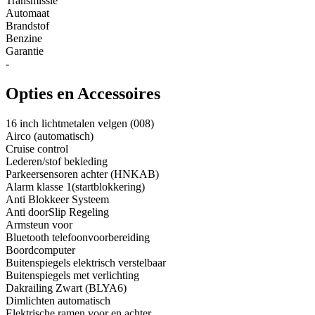
Transmissie
Automaat
Brandstof
Benzine
Garantie
-
Opties en Accessoires
16 inch lichtmetalen velgen (008)
Airco (automatisch)
Cruise control
Lederen/stof bekleding
Parkeersensoren achter (HNKAB)
Alarm klasse 1(startblokkering)
Anti Blokkeer Systeem
Anti doorSlip Regeling
Armsteun voor
Bluetooth telefoonvoorbereiding
Boordcomputer
Buitenspiegels elektrisch verstelbaar
Buitenspiegels met verlichting
Dakrailing Zwart (BLYA6)
Dimlichten automatisch
Elektrische ramen voor en achter