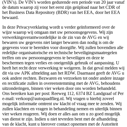
(VIN’s). De VIN’s worden gedurende een periode van 20 jaar vanaf
de datum waarop zij voor het eerst zijn geüpload naar het CDR of
het Business Data Repository (BDR) van het EEA, door het EEA
bewaard.
In deze Privacyverklaring wordt u verder geïnformeerd over de
wijze waarop wij omgaan met uw persoonsgegevens. Wij zijn
verwerkingsverantwoordelijke in de zin van de AVG en wij
bewaren uw gegevens niet langer bewaren dan nodig is om de
gegevens voor te bereiden voor doorgifte. Wij zullen bovendien alle
redelijke organisatorische en technische beveiligingsmaatregelen
treffen om uw persoonsgegevens te beveiligen en deze te
beschermen tegen verlies en oneigenlijk gebruik of aanpassing. U
heeft het recht deze verwerking te weigeren. In dat geval melden wij
dit via uw APK afmelding aan het RDW. Daarnaast geeft de AVG u
ook andere rechten. Bezwaren en verzoeken tot onder andere inzage
en rectificatie zullen in overeenstemming met de AVG, behoudens
uitzonderingen, binnen vier weken door ons worden behandeld.
Ons bereiken kan per post: Reeweg 112, 6374 BZ Landgraaf of Per
e-mail: verkoop@autoquadflieg.nl. Wij vragen u hierbij zoveel
mogelijk informatie omtrent uw klacht of vraag mee te zenden. Wij
zullen klachten en vragen in behandeling nemen en uiterlijk binnen
vier weken reageren. Wij doen er alles aan om u zo goed mogelijk
van dienst te zijn. Indien u niet tevreden bent met de afhandeling
van de klacht, kunt u hierover contact opnemen met de Autoriteit