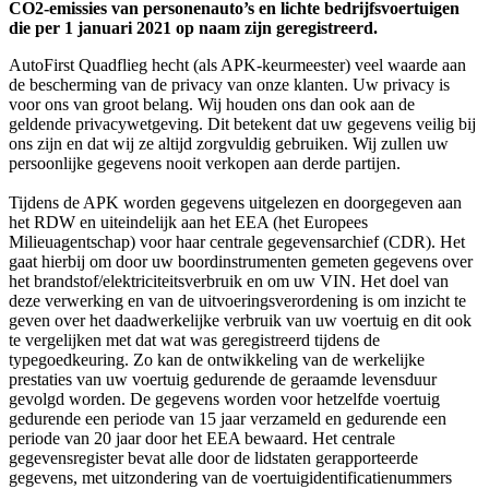
CO2-emissies van personenauto’s en lichte bedrijfsvoertuigen
die per 1 januari 2021 op naam zijn geregistreerd.
AutoFirst Quadflieg hecht (als APK-keurmeester) veel waarde aan
de bescherming van de privacy van onze klanten. Uw privacy is
voor ons van groot belang. Wij houden ons dan ook aan de
geldende privacywetgeving. Dit betekent dat uw gegevens veilig bij
ons zijn en dat wij ze altijd zorgvuldig gebruiken. Wij zullen uw
persoonlijke gegevens nooit verkopen aan derde partijen.
Tijdens de APK worden gegevens uitgelezen en doorgegeven aan
het RDW en uiteindelijk aan het EEA (het Europees
Milieuagentschap) voor haar centrale gegevensarchief (CDR). Het
gaat hierbij om door uw boordinstrumenten gemeten gegevens over
het brandstof/elektriciteitsverbruik en om uw VIN. Het doel van
deze verwerking en van de uitvoeringsverordening is om inzicht te
geven over het daadwerkelijke verbruik van uw voertuig en dit ook
te vergelijken met dat wat was geregistreerd tijdens de
typegoedkeuring. Zo kan de ontwikkeling van de werkelijke
prestaties van uw voertuig gedurende de geraamde levensduur
gevolgd worden. De gegevens worden voor hetzelfde voertuig
gedurende een periode van 15 jaar verzameld en gedurende een
periode van 20 jaar door het EEA bewaard. Het centrale
gegevensregister bevat alle door de lidstaten gerapporteerde
gegevens, met uitzondering van de voertuigidentificatienummers