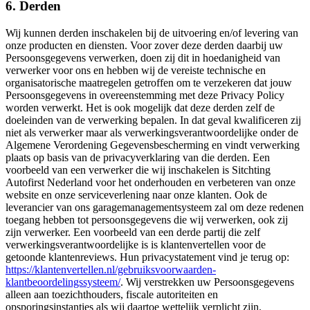
6. Derden
Wij kunnen derden inschakelen bij de uitvoering en/of levering van
onze producten en diensten. Voor zover deze derden daarbij uw
Persoonsgegevens verwerken, doen zij dit in hoedanigheid van
verwerker voor ons en hebben wij de vereiste technische en
organisatorische maatregelen getroffen om te verzekeren dat jouw
Persoonsgegevens in overeenstemming met deze Privacy Policy
worden verwerkt. Het is ook mogelijk dat deze derden zelf de
doeleinden van de verwerking bepalen. In dat geval kwalificeren zij
niet als verwerker maar als verwerkingsverantwoordelijke onder de
Algemene Verordening Gegevensbescherming en vindt verwerking
plaats op basis van de privacyverklaring van die derden. Een
voorbeeld van een verwerker die wij inschakelen is Sitchting
Autofirst Nederland voor het onderhouden en verbeteren van onze
website en onze serviceverlening naar onze klanten. Ook de
leverancier van ons garagemanagementsysteem zal om deze redenen
toegang hebben tot persoonsgegevens die wij verwerken, ook zij
zijn verwerker. Een voorbeeld van een derde partij die zelf
verwerkingsverantwoordelijke is is klantenvertellen voor de
getoonde klantenreviews. Hun privacystatement vind je terug op:
https://klantenvertellen.nl/gebruiksvoorwaarden-
klantbeoordelingssysteem/
. Wij verstrekken uw Persoonsgegevens
alleen aan toezichthouders, fiscale autoriteiten en
opsporingsinstanties als wij daartoe wettelijk verplicht zijn.