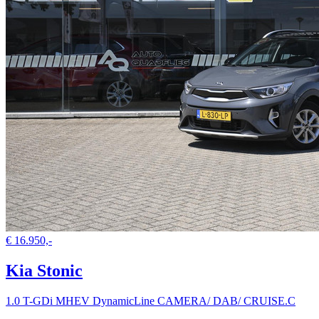
€ 16.950,-
Kia Stonic
1.0 T-GDi MHEV DynamicLine CAMERA/ DAB/ CRUISE.C