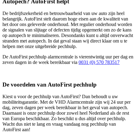
Autopech? AutoFirst helpt
De bedrijfszekerheid en betrouwbaarheid van uw auto zijn heel
belangrijk. AutoFirst stelt daarom hoge eisen aan de kwaliteit van
het door ons geleverde onderhoud. Met regulier onderhoud worden
de signalen van slijtage of defecten tijdig opgemerkt om zo de kans
op autopech te minimaliseren. Desondanks kunt u altijd onverwacht
stranden met autopech. In dat geval staan wij direct klaar om u te
helpen met onze uitgebreide pechhulp.
De AutoFirst pechhulp alarmcentrale is vierentwintig uur per dag en
zeven dagen in de week bereikbaar via
0031 (0) 570 783517
De voordelen van AutoFirst pechhulp
Kiest u voor de pechhulp van AutoFirst? Dan behoudt u uw
mobiliteitsgarantie. Met de VHD Alarmcentrale zijn wij 24 uur per
dag, zeven dagen per week bereikbaar in het geval van autopech.
Daarnaast is onze pechhulp door zowel heel Nederland als de rest
van Europa beschikbaar. Zo beschikt u dus altijd over pechhulp.
Wacht dus niet te lang en vraag vandaag nog pechhulp van
AutoFirst aan!