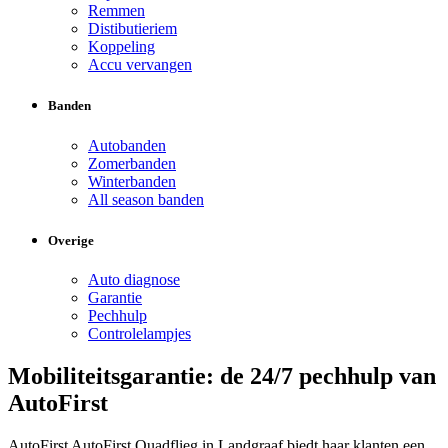
Remmen
Distibutieriem
Koppeling
Accu vervangen
Banden
Autobanden
Zomerbanden
Winterbanden
All season banden
Overige
Auto diagnose
Garantie
Pechhulp
Controlelampjes
Mobiliteitsgarantie: de 24/7 pechhulp van
AutoFirst
AutoFirst AutoFirst Quadflieg in Landgraaf biedt haar klanten een