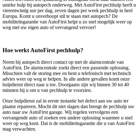
unieke hulp bij autopech onderweg. Met AutoFirst pechhulp heeft u
vierentwintig uur per dag, zeven dagen per week pechhulp in heel
Europa. Komt u onverhoopt stil te staan met autopech? De
mobiliteitsgarantie van AutoFirst helpt u zo snel mogelijk weer op
weg met uw eigen auto of vervangend vervoer!
Hoe werkt AutoFirst pechhulp?
Neem bij autopech direct contact op met de alarmcentrale van
AutoFirst. De alarmcentrale zoekt direct een passende oplossing.
Misschien valt de storing mee en bent u telefonisch met technisch
advies weer op weg te helpen. In alle andere gevallen komt onze
hulpdienst direct naar u toe. Doorgaans zijn wij binnen 30 tot 40
minuten bij u om u van pechhulp te voorzien.
Onze hulpdienst zal in eerste instantie het defect aan uw auto ter
plaatse repareren. Mocht dit niet slagen dan brengt de pechhulp uw
auto naar uw AutoFirst garage. Wij regelen vervolgens een
vervangende auto of zoeken een andere oplossing waarmee u snel
weer op weg kunt. Dat is de mobiliteitsgarantie die u van AutoFirst
mag verwachten.