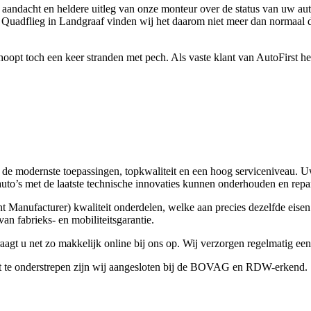
ke aandacht en heldere uitleg van onze monteur over de status van uw au
t Quadflieg in Landgraaf vinden wij het daarom niet meer dan normaal da
opt toch een keer stranden met pech. Als vaste klant van AutoFirst heef
t de modernste toepassingen, topkwaliteit en een hoog serviceniveau. U
o’s met de laatste technische innovaties kunnen onderhouden en reparer
nufacturer) kwaliteit onderdelen, welke aan precies dezelfde eisen 
n fabrieks- en mobiliteitsgarantie.
aagt u net zo makkelijk online bij ons op. Wij verzorgen regelmatig ee
 dit te onderstrepen zijn wij aangesloten bij de BOVAG en RDW-erkend.