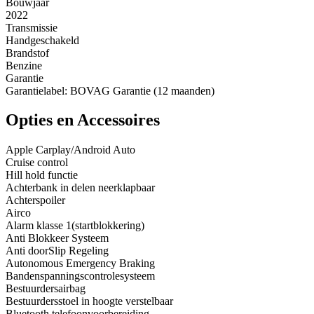
Bouwjaar
2022
Transmissie
Handgeschakeld
Brandstof
Benzine
Garantie
Garantielabel: BOVAG Garantie (12 maanden)
Opties en Accessoires
Apple Carplay/Android Auto
Cruise control
Hill hold functie
Achterbank in delen neerklapbaar
Achterspoiler
Airco
Alarm klasse 1(startblokkering)
Anti Blokkeer Systeem
Anti doorSlip Regeling
Autonomous Emergency Braking
Bandenspanningscontrolesysteem
Bestuurdersairbag
Bestuurdersstoel in hoogte verstelbaar
Bluetooth telefoonvoorbereiding