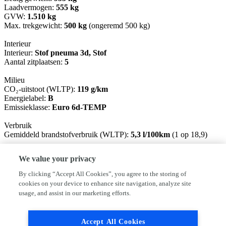
Laadvermogen:
555 kg
GVW:
1.510 kg
Max. trekgewicht:
500 kg
(ongeremd 500 kg)
Interieur
Interieur:
Stof pneuma 3d, Stof
Aantal zitplaatsen:
5
Milieu
CO₂-uitstoot (WLTP):
119 g/km
Energielabel:
B
Emissieklasse:
Euro 6d-TEMP
Verbruik
Gemiddeld brandstofverbruik (WLTP):
5,3 l/100km
(1 op 18,9)
Historie
We value your privacy
100% Onderhouden:
Ja (kwaliteitslabel aanwezig)
By clicking “Accept All Cookies”, you agree to the storing of
Financiële informatie
cookies on your device to enhance site navigation, analyze site
BTW/marge:
BTW verrekenbaar voor ondernemers
usage, and assist in our marketing efforts.
Garantie
BOVAG 40-Puntencheck:
Ja
Accept All Cookies